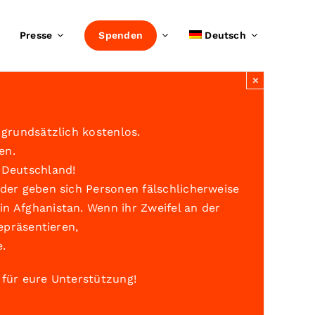
Presse
Spenden
Deutsch
×
grundsätzlich kostenlos.
en.
 Deutschland!
der geben sich Personen fälschlicherweise
n Afghanistan. Wenn ihr Zweifel an der
epräsentieren,
e
.
 für eure Unterstützung!