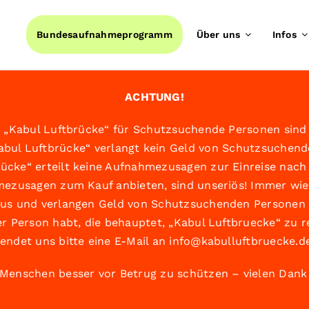
Bundesaufnahmeprogramm
Über uns
Infos
ACHTUNG!
n „Kabul Luftbrücke“ für Schutzsuchende Personen sind 
abul Luftbrücke“ verlangt kein Geld von Schutzsuchend
rücke“ erteilt keine Aufnahmezusagen zur Einreise nach
ezusagen zum Kauf anbieten, sind unseriös! Immer wie
 aus und verlangen Geld von Schutzsuchenden Personen i
ner Person habt, die behauptet, „Kabul Luftbruecke“ zu r
endet uns bitte eine E-Mail an
info@kabulluftbruecke.d
, Menschen besser vor Betrug zu schützen – vielen Dank