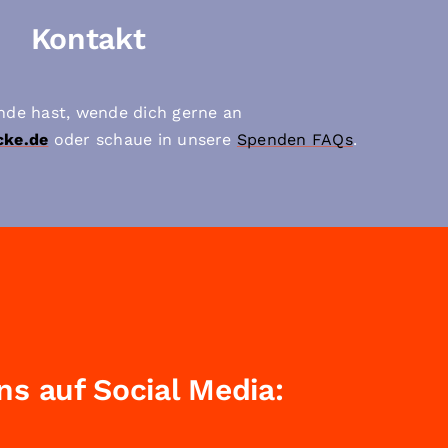
Kontakt
de hast, wende dich gerne an
cke.de
oder schaue in unsere
Spenden FAQs
.
ns auf Social Media: