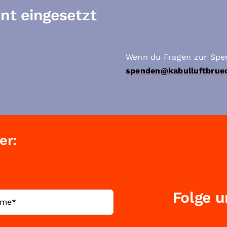
nt eingesetzt
Wenn du Fragen zur Spen
spenden@kabulluftbrue
er:
Folge u