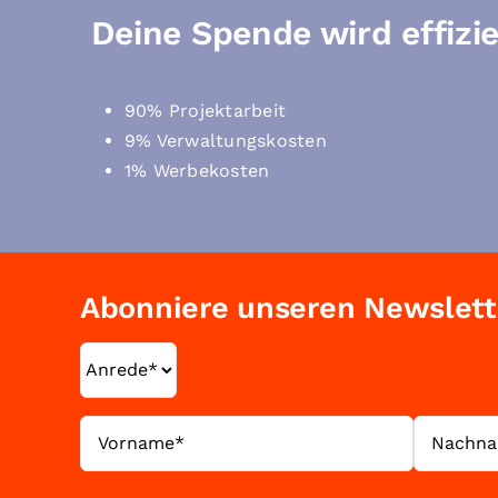
Deine Spende wird effizie
90% Projektarbeit
9% Verwaltungskosten
1% Werbekosten
Abonniere unseren Newslett