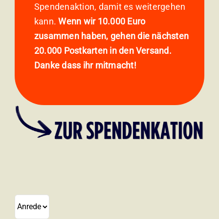
Spendenaktion, damit es weitergehen
kann.
Wenn wir 10.000 Euro
zusammen haben, gehen die nächsten
20.000 Postkarten in den Versand.
Danke dass ihr mitmacht!