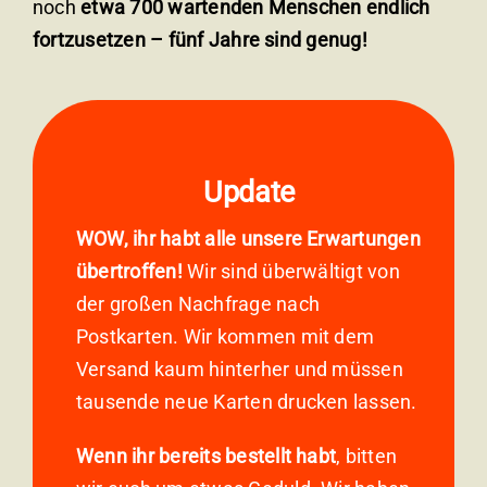
noch
etwa 700 wartenden Menschen endlich
fortzusetzen – fünf Jahre sind genug!
Update
WOW, ihr habt alle unsere Erwartungen
übertroffen!
Wir sind überwältigt von
der großen Nachfrage nach
Postkarten. Wir kommen mit dem
Versand kaum hinterher und müssen
tausende neue Karten drucken lassen.
Wenn ihr bereits bestellt habt
, bitten