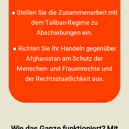
● Stellen Sie die Zusammenarbeit mit
dem Taliban-Regime zu
Abschiebungen ein.
● Richten Sie Ihr Handeln gegenüber
Afghanistan am Schutz der
Menschen- und Frauenrechte und
der Rechtsstaatlichkeit aus.
Wie das Ganze funktioniert? Mit